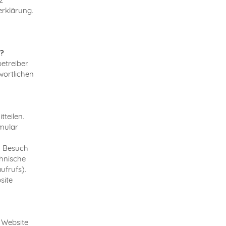
erklärung.
e?
etreiber.
wortlichen
teilen.
rmular
m Besuch
chnische
ufrufs).
site
r Website