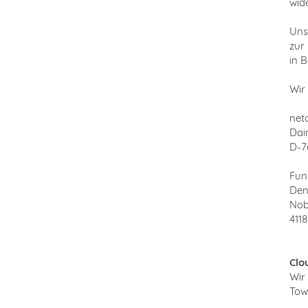
wid
Uns
zur
in 
Wir
net
Daim
D-7
Fun
Den
Nob
411
Clo
Wir 
Tow