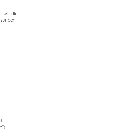
, wie dies
eisungen
01
e”).