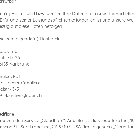
errufbar.
er(e) Hoster wird bzw. werden Ihre Daten nur insoweit verarbeiten
 Erfüllung seiner Leistungspflichten erforderlich ist und unsere W
Bezug auf diese Daten befolgen.
 setzen folgende(n) Hoster ein:
cup GmbH
lerstr. 25
6185 Karlsruhe
nelcockpit
is Hoeger Caballero
elstr- 3-5
89 Mönchengladbach
udflare
nutzen den Service „Cloudflare“. Anbieter ist die Cloudflare Inc., 1
nsend St., San Francisco, CA 94107, USA (im Folgenden „Cloudflar