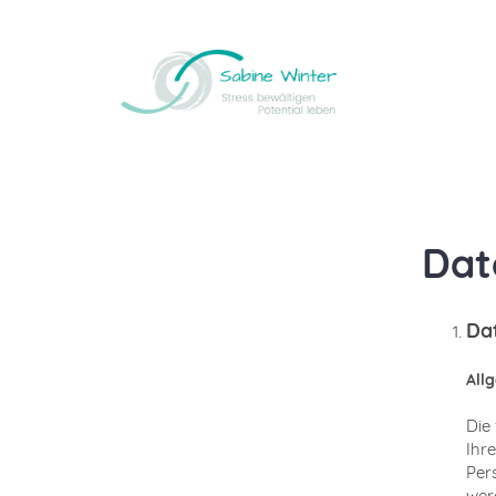
Dat
Dat
All
Die
Ihr
Per
wer