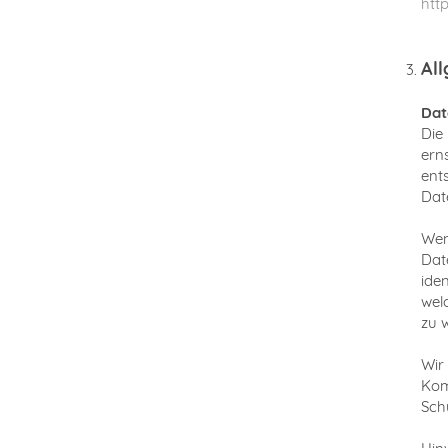
htt
All
Dat
Die
ern
ent
Dat
Wen
Dat
ide
wel
zu 
Wir
Kom
Sch