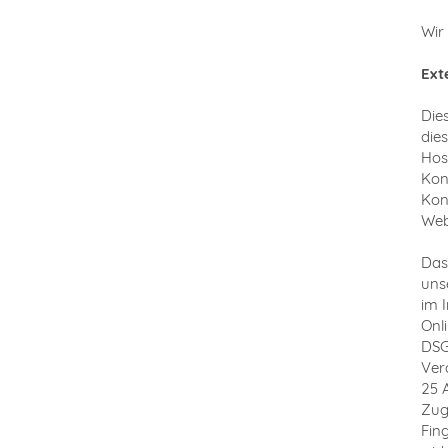
Wir
Ext
Die
die
Hos
Kon
Kon
Web
Das
uns
im I
Onli
DSG
Ver
25 
Zug
Fing