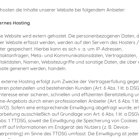
 hosten die Inhalte unserer Website bei folgendem Anbieter:
ernes Hosting
se Website wird extern gehostet. Die personenbezogenen Daten, d
ser Website erfasst werden, werden auf den Servern des Hosters /
ter gespeichert. Hierbei kann es sich v. a. um IP-Adressen,
taktanfragen, Meta- und Kommunikationsdaten, Vertragsdaten,
taktdaten, Namen, Websitezugriffe und sonstige Daten, die über 
site generiert werden, handeln.
 externe Hosting erfolgt zum Zwecke der Vertragserfüllung gege
eren potenziellen und bestehenden Kunden (Art. 6 Abs. 1 lit. b D
nteresse einer sicheren, schnellen und effizienten Bereitstellung u
ne-Angebots durch einen professionellen Anbieter (Art. 6 Abs. 1 lit.
VO). Sofern eine entsprechende Einwilligung abgefragt wurde, erf
arbeitung ausschließlich auf Grundlage von Art. 6 Abs. 1 lit. a DS
Abs. 1 TTDSG, soweit die Einwilligung die Speicherung von Cookies
riff auf Informationen im Endgerät des Nutzers (z. B. Device-
erprinting) im Sinne des TTDSG umfasst. Die Einwilligung ist jeder