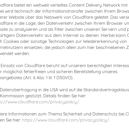
udflare bietet ein weltweit verteiltes Content Delivery Network mit
ei wird technisch der Informationstransfer zwischen Ihrem Brow
erer Website über das Netzwerk von Cloudflare geleitet. Das verse
udflare in die Lage, den Datenverkehr zwischen Ihrem Browser u
site zu analysieren und als Filter zwischen unseren Servern und p
artigem Datenverkehr aus dem Internet zu dienen. Hierbei kann 
h Cookies oder sonstige Technologien zur Wiedererkennung von
ernetnutzern einsetzen, die jedoch allein zum hier beschriebenen
wendet werden.
 Einsatz von Cloudflare beruht auf unserem berechtigten Interes
er möglichst fehlerfreien und sicheren Bereitstellung unseres
ngebotes (Art. 6 Abs. 1 lit. f DSGVO).
 Datenübertragung in die USA wird auf die Standardvertragsklaus
Kommission gestützt. Details finden Sie hier:
ps://www.cloudflare.com/privacypolicy/
.
tere Informationen zum Thema Sicherheit und Datenschutz bei C
en Sie hier:
https://www.cloudflare.com/privacypolicy/
.