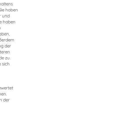
haltens
Sie haben
r und
ie haben
u
aben,
Außerdem
ng der
teren
de zu.
 sich
ewertet
men.
n der