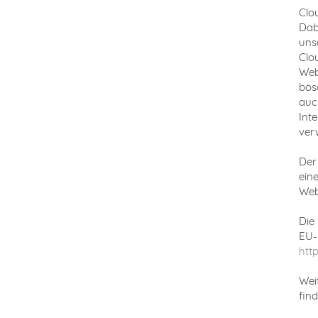
Clo
Dab
uns
Clo
Web
bös
auc
Int
ver
Der
ein
Weba
Die
EU-
htt
Wei
find