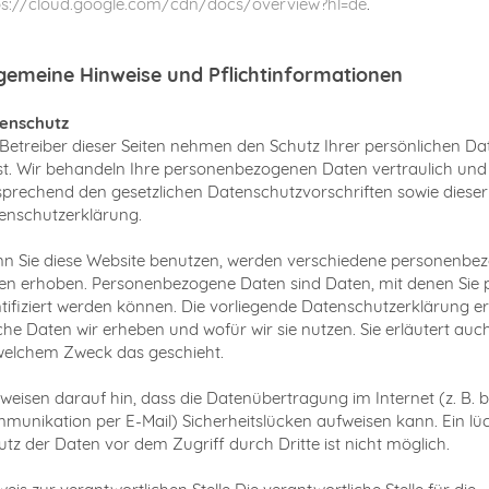
ps://cloud.google.com/cdn/docs/overview?hl=de
.
gemeine Hinweise und Pflichtinformationen
enschutz
 Betreiber dieser Seiten nehmen den Schutz Ihrer persönlichen Da
st. Wir behandeln Ihre personenbezogenen Daten vertraulich und
sprechend den gesetzlichen Datenschutzvorschriften sowie dieser
enschutzerklärung.
n Sie diese Website benutzen, werden verschiedene personenbe
en erhoben. Personenbezogene Daten sind Daten, mit denen Sie 
ntifiziert werden können. Die vorliegende Datenschutzerklärung erl
che Daten wir erheben und wofür wir sie nutzen. Sie erläutert auc
welchem Zweck das geschieht.
 weisen darauf hin, dass die Datenübertragung im Internet (z. B. b
munikation per E-Mail) Sicherheitslücken aufweisen kann. Ein lü
utz der Daten vor dem Zugriff durch Dritte ist nicht möglich.