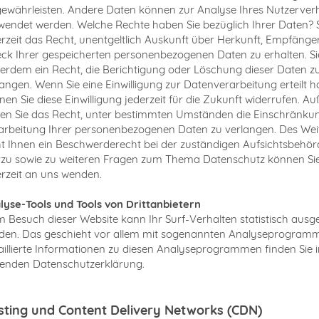
gewährleisten. Andere Daten können zur Analyse Ihres Nutzerver
wendet werden. Welche Rechte haben Sie bezüglich Ihrer Daten? 
erzeit das Recht, unentgeltlich Auskunft über Herkunft, Empfänge
ck Ihrer gespeicherten personenbezogenen Daten zu erhalten. S
erdem ein Recht, die Berichtigung oder Löschung dieser Daten z
langen. Wenn Sie eine Einwilligung zur Datenverarbeitung erteilt h
nen Sie diese Einwilligung jederzeit für die Zukunft widerrufen. 
en Sie das Recht, unter bestimmten Umständen die Einschränku
arbeitung Ihrer personenbezogenen Daten zu verlangen. Des Wei
ht Ihnen ein Beschwerderecht bei der zuständigen Aufsichtsbehör
rzu sowie zu weiteren Fragen zum Thema Datenschutz können Sie
erzeit an uns wenden.
lyse-Tools und Tools von Drittanbietern
m Besuch dieser Website kann Ihr Surf-Verhalten statistisch ausg
den. Das geschieht vor allem mit sogenannten Analyseprogram
aillierte Informationen zu diesen Analyseprogrammen finden Sie i
genden Datenschutzerklärung.
sting und Content Delivery Networks (CDN)