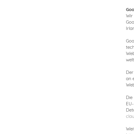
Goo
Wir
Goo
Irla
Goo
tec
Web
wel
Der
an 
Weba
Die
EU-
Deta
clau
Wei