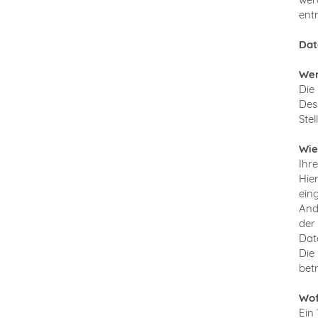
ent
Dat
Wer
Die
Des
Ste
Wie
Ihr
Hie
ein
And
der
Dat
Die
bet
Wof
Ein 