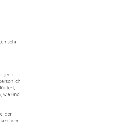
ten sehr
zogene
persönlich
äutert,
h, wie und
ei der
ckenloser