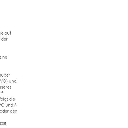
ie auf
 der
eine
nüber
SGVO) und
nseres
 f
olgt die
GVO und §
 oder den
zeit