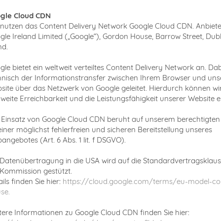
gle Cloud CDN
 nutzen das Content Delivery Network Google Cloud CDN. Anbieter
gle Ireland Limited („Google“), Gordon House, Barrow Street, Dubl
nd.
gle bietet ein weltweit verteiltes Content Delivery Network an. Dab
hnisch der Informationstransfer zwischen Ihrem Browser und uns
site über das Netzwerk von Google geleitet. Hierdurch können wir
tweite Erreichbarkeit und die Leistungsfähigkeit unserer Website 
 Einsatz von Google Cloud CDN beruht auf unserem berechtigten 
einer möglichst fehlerfreien und sicheren Bereitstellung unseres
ngebotes (Art. 6 Abs. 1 lit. f DSGVO).
 Datenübertragung in die USA wird auf die Standardvertragsklaus
Kommission gestützt.
ils finden Sie hier:
https://cloud.google.com/terms/eu-model-co
se.
tere Informationen zu Google Cloud CDN finden Sie hier: