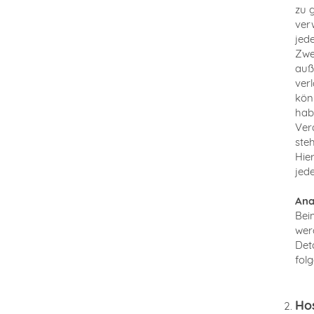
zu 
ver
jed
Zwe
auß
ver
kön
hab
Ver
ste
Hie
jed
Ana
Bei
wer
Det
fol
Ho