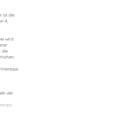
 ist die
in 4,
ei wird
erer
 die
erhöhen.
Interesse
eln der
ntract-